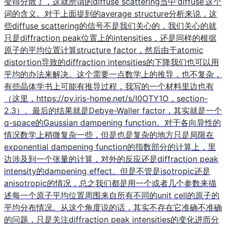
变得分散了，这就所谓的diffuse scattering当中‘diffuse’这个
词的含义。对于上面提到的average structure分析来说，这
些diffuse scattering的信号不是我们关心的，我们关心的就
只是diffraction peak位置上的intensities，还是同样的根据
原子的平均位置计算structure factor，然后由于atomic
distortion导致的diffraction intensities的下降我们也可以用
平均的办法来解决。这个需要一点数学上的推导，也不复杂，
有些晶体学书上可能有推导过程，我写的一个材料里边也有
（这里，https://pv.iris-home.net/s/I0OTY1O，section-
2.3）。最后的结果就是Debye-Waller factor，其实就是一个
q-space的Gaussian dampening function。对于各向异性的
情况数学上稍微复杂一些，但是也是复杂的地方只是局限在
exponential dampening function的指数部分的计算上，里
边涉及到一个张量的计算，对外的反应还是diffraction peak
intensity的dampening effect。但是不管是isotropic还是
anisotropic的情况，总之我们都是用一个或者几个参数来描
述每一个原子平均位置周围来自所有不同的unit cell的原子的
平均分布情况。从这个角度说的话，其实不存在它准确不准确
的问题，只是关注diffraction peak intensities的变化进而分