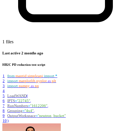
1 files
Last active
2 months ago
HB2C PD reduction test script
1
from
mantid
.
simpleapi
import
*
2
import
matplotlib
.
pyplot
as
plt
3
import
numpy
as
np
4
5
LoadWAND
(
6
IPTS
=
"
22745
"
,
7
RunNumbers
=
"
1612206
"
,
8
Grouping
=
"
4x4
"
,
9
OutputWorkspace
=
"
neutron_bucket
"
10
)