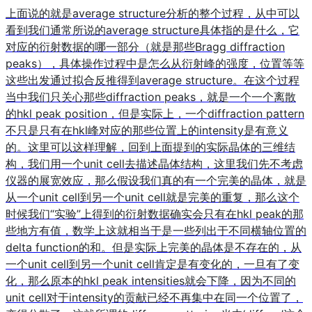
上面说的就是average structure分析的整个过程，从中可以
看到我们通常所说的average structure具体指的是什么，它
对应的衍射数据的哪一部分（就是那些Bragg diffraction
peaks），具体操作过程中是怎么从衍射峰的强度，位置等等
这些出发通过拟合反推得到average structure。在这个过程
当中我们只关心那些diffraction peaks，就是一个一个离散
的hkl peak position，但是实际上，一个diffraction pattern
不只是只有在hkl峰对应的那些位置上的intensity是有意义
的。这里可以这样理解，回到上面提到的实际晶体的三维结
构，我们用一个unit cell去描述晶体结构，这里我们先不考虑
仪器的展宽效应，那么假设我们真的有一个完美的晶体，就是
从一个unit cell到另一个unit cell就是完美的重复，那么这个
时候我们“实验”上得到的衍射数据确实会只有在hkl peak的那
些地方有值，数学上这就相当于是一些列出于不同横轴位置的
delta function的和。但是实际上完美的晶体是不存在的，从
一个unit cell到另一个unit cell肯定是有变化的，一旦有了变
化，那么原本的hkl peak intensities就会下降，因为不同的
unit cell对于intensity的贡献已经不再集中在同一个位置了，