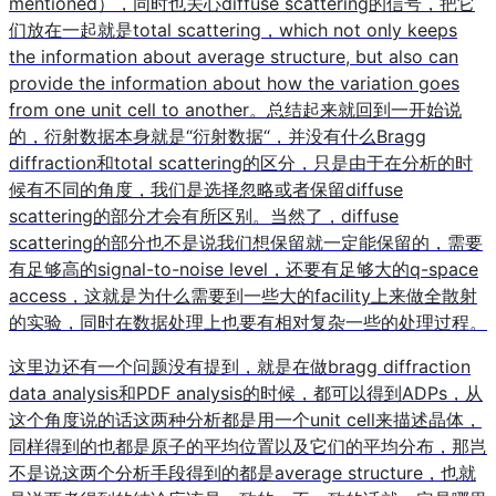
mentioned），同时也关心diffuse scattering的信号，把它
们放在一起就是total scattering，which not only keeps
the information about average structure, but also can
provide the information about how the variation goes
from one unit cell to another。总结起来就回到一开始说
的，衍射数据本身就是“衍射数据“，并没有什么Bragg
diffraction和total scattering的区分，只是由于在分析的时
候有不同的角度，我们是选择忽略或者保留diffuse
scattering的部分才会有所区别。当然了，diffuse
scattering的部分也不是说我们想保留就一定能保留的，需要
有足够高的signal-to-noise level，还要有足够大的q-space
access，这就是为什么需要到一些大的facility上来做全散射
的实验，同时在数据处理上也要有相对复杂一些的处理过程。
这里边还有一个问题没有提到，就是在做bragg diffraction
data analysis和PDF analysis的时候，都可以得到ADPs，从
这个角度说的话这两种分析都是用一个unit cell来描述晶体，
同样得到的也都是原子的平均位置以及它们的平均分布，那岂
不是说这两个分析手段得到的都是average structure，也就