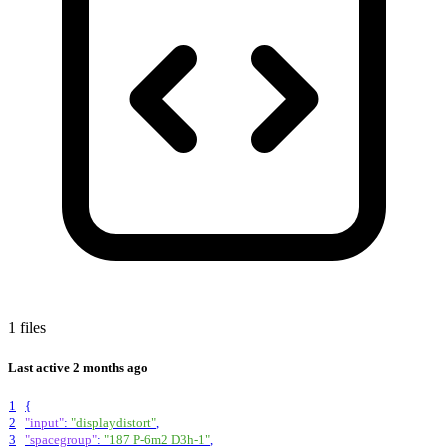
1 files
Last active
2 months ago
1
{
2
"input"
:
"displaydistort"
,
3
"spacegroup"
:
"187 P-6m2 D3h-1"
,