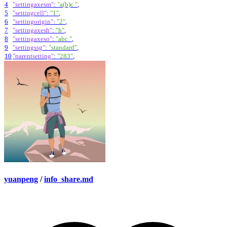
4
"settingaxesm"
:
"a(b)c "
,
5
"settingcell"
:
"1"
,
6
"settingorigin"
:
"2"
,
7
"settingaxesh"
:
"h"
,
8
"settingaxeso"
:
"abc "
,
9
"settingssg"
:
"standard"
,
10
"parentsetting"
:
"283"
,
yuanpeng
/
info_share.md