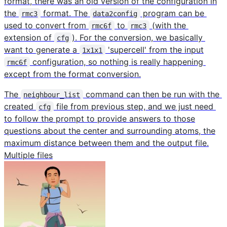
format, there was an old version of the configuration in
the
format. The
program can be
rmc3
data2config
used to convert from
to
(with the
rmc6f
rmc3
extension of
). For the conversion, we basically
cfg
want to generate a
'supercell' from the input
1x1x1
configuration, so nothing is really happening
rmc6f
except from the format conversion.
The
command can then be run with the
neighbour_list
created
file from previous step, and we just need
cfg
to follow the prompt to provide answers to those
questions about the center and surrounding atoms, the
maximum distance between them and the output file.
Multiple files