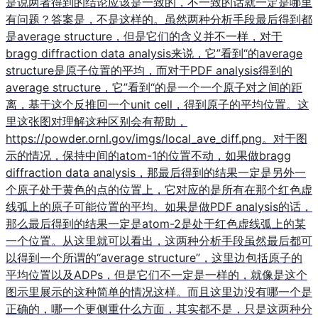
是说两者得到的结论应该是一致的，不一致的话就一定是哪里
有问题？答案是，不是这样的。虽然两种分析手段最后得到都
是average structure，但是它们的含义并不一样，对于
bragg diffraction data analysis来说，它”看到“的average
structure是原子位置的平均，而对于PDF analysis得到的
average structure，它”看到“的是一个一个原子对之间的距
离，基于这个反推回一个unit cell，得到原子的平均位置。这
里这张图对理解这种区别会有帮助，
https://powder.ornl.gov/imgs/local_ave_diff.png。对于图
示的情况，保持中间的atom-1的位置不动，如果做bragg
diffraction data analysis，那最后得到的结果一定是另外一
个原子处于黄色的点的位置上，它对应的是所有在那个红色虚
线弧上的原子可能位置的平均。如果是做PDF analysis的话，
那么最后得到的结果一定是atom-2是处于红色虚线弧上的某
一个位置。从这里就可以看出，这两种分析手段虽然最后都可
以得到一个所谓的“average structure”，这里边包括原子的
平均位置以及ADPs，但是它们不一定是一样的，就像是这个
图示里展示的这种简单的情况这样。而且这里边没有哪一个是
正确的，哪一个更侧重什么方面，其实都不是，只是这两种分