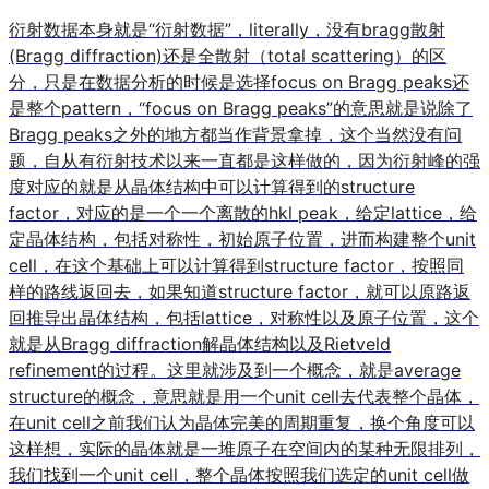
衍射数据本身就是“衍射数据”，literally，没有bragg散射
(Bragg diffraction)还是全散射（total scattering）的区
分，只是在数据分析的时候是选择focus on Bragg peaks还
是整个pattern，“focus on Bragg peaks”的意思就是说除了
Bragg peaks之外的地方都当作背景拿掉，这个当然没有问
题，自从有衍射技术以来一直都是这样做的，因为衍射峰的强
度对应的就是从晶体结构中可以计算得到的structure
factor，对应的是一个一个离散的hkl peak，给定lattice，给
定晶体结构，包括对称性，初始原子位置，进而构建整个unit
cell，在这个基础上可以计算得到structure factor，按照同
样的路线返回去，如果知道structure factor，就可以原路返
回推导出晶体结构，包括lattice，对称性以及原子位置，这个
就是从Bragg diffraction解晶体结构以及Rietveld
refinement的过程。这里就涉及到一个概念，就是average
structure的概念，意思就是用一个unit cell去代表整个晶体，
在unit cell之前我们认为晶体完美的周期重复，换个角度可以
这样想，实际的晶体就是一堆原子在空间内的某种无限排列，
我们找到一个unit cell，整个晶体按照我们选定的unit cell做