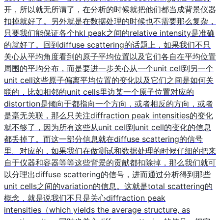
开，所以就无所谓了，在分析的时候就把他们都当成背景仪器
扣掉就好了。另外就是在数据处理的时候也不需要那么复杂，
只要我们能保证各个hkl peak之间的relative intensity是准确
的就好了。回到diffuse scattering的话题上，如果我们不只
关心从平均角度看到的原子平均位置以及它们各自在平均位置
周围的平均分布，而是要进一步关心从一个unit cell到另一个
unit cell这些原子偏离平均位置的变化以及它们之间是如何关
联的，比如相邻的unit cells里边某一个原子位置对应的
distortion是倾向于都指向一个方向，或者相反的方向，或者
是毫无关联，那么只关注diffraction peak intensities的变化
就不够了，因为所有这些从unit cell到unit cell的变化的信息
都丢掉了。而这一部分信息就在diffuse scattering的信号
里。对应的，如果我们在做测试和数据处理的时候仔细的把来
自于仪器和容器等等这些背景的贡献都扣除掉，那么我们就可
以分理出diffuse scattering的信号，进而通过分析得到那些
unit cells之间的variation的信息。这就是total scattering的
概念，就是说我们不只是关心diffraction peak
intensities（which yields the average structure, as