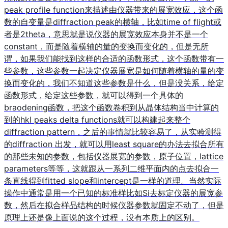
peak profile function来描述由仪器带来的展宽效应，这个函
数的自变量是diffraction peak的横轴，比如time of flight或
者是2theta，意思就是说仪器的展宽效应本身并不是一个
constant，而是随着横轴的量的变换而变化的，但是无所
谓，如果我们能找到这样的合适的函数形式，这个函数带有一
些参数，这些参数一起决定仪器展宽是如何随着横轴的量的变
换而变化的，我们不知道这些参数是什么，但是没关系，给定
函数形式，给定这些参数，就可以得到一个具体的
braodening函数，把这个函数卷积到从晶体结构当中计算的
到的hkl peaks delta functions就可以构建起来整个
diffraction pattern，之后的事情就比较容易了，从实验测得
的diffraction 出发，就可以用least square的办法去拟合所有
的那些未知的参数，包括仪器展宽的参数，原子位置，lattice
parameters等等，这就跟从一系列二维平面内的点去拟合一
条直线得到fitted slope和intercept是一样的道理。当然实际
操作中通常是用一个已知的标准样比如Si去标定仪器的展宽参
数，然后在拟合样品结构的时候仪器参数就固定不动了，但是
原理上还是像上面说的这个过程，没有本质上的区别。