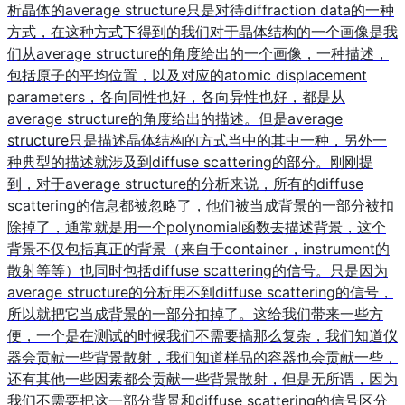
析晶体的average structure只是对待diffraction data的一种
方式，在这种方式下得到的我们对于晶体结构的一个画像是我
们从average structure的角度给出的一个画像，一种描述，
包括原子的平均位置，以及对应的atomic displacement
parameters，各向同性也好，各向异性也好，都是从
average structure的角度给出的描述。但是average
structure只是描述晶体结构的方式当中的其中一种，另外一
种典型的描述就涉及到diffuse scattering的部分。刚刚提
到，对于average structure的分析来说，所有的diffuse
scattering的信息都被忽略了，他们被当成背景的一部分被扣
除掉了，通常就是用一个polynomial函数去描述背景，这个
背景不仅包括真正的背景（来自于container，instrument的
散射等等）也同时包括diffuse scattering的信号。只是因为
average structure的分析用不到diffuse scattering的信号，
所以就把它当成背景的一部分扣掉了。这给我们带来一些方
便，一个是在测试的时候我们不需要搞那么复杂，我们知道仪
器会贡献一些背景散射，我们知道样品的容器也会贡献一些，
还有其他一些因素都会贡献一些背景散射，但是无所谓，因为
我们不需要把这一部分背景和diffuse scattering的信号区分