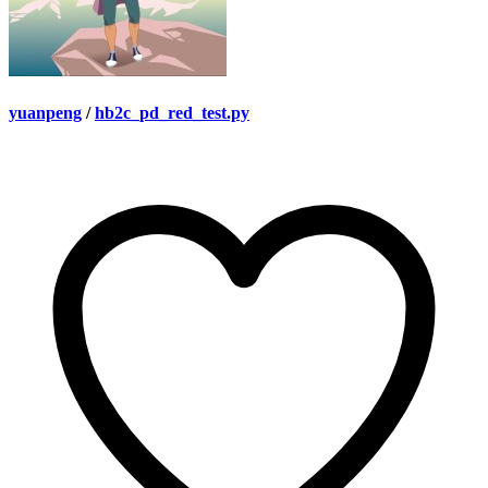
yuanpeng
/
hb2c_pd_red_test.py