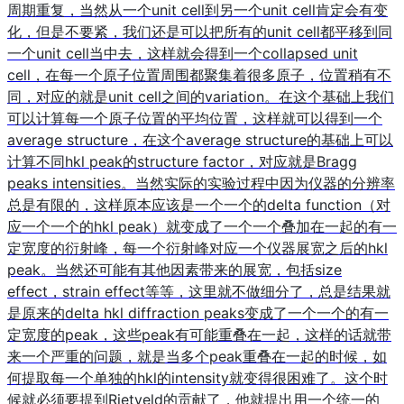
周期重复，当然从一个unit cell到另一个unit cell肯定会有变
化，但是不要紧，我们还是可以把所有的unit cell都平移到同
一个unit cell当中去，这样就会得到一个collapsed unit
cell，在每一个原子位置周围都聚集着很多原子，位置稍有不
同，对应的就是unit cell之间的variation。在这个基础上我们
可以计算每一个原子位置的平均位置，这样就可以得到一个
average structure，在这个average structure的基础上可以
计算不同hkl peak的structure factor，对应就是Bragg
peaks intensities。当然实际的实验过程中因为仪器的分辨率
总是有限的，这样原本应该是一个一个的delta function（对
应一个一个的hkl peak）就变成了一个一个叠加在一起的有一
定宽度的衍射峰，每一个衍射峰对应一个仪器展宽之后的hkl
peak。当然还可能有其他因素带来的展宽，包括size
effect，strain effect等等，这里就不做细分了，总是结果就
是原来的delta hkl diffraction peaks变成了一个一个的有一
定宽度的peak，这些peak有可能重叠在一起，这样的话就带
来一个严重的问题，就是当多个peak重叠在一起的时候，如
何提取每一个单独的hkl的intensity就变得很困难了。这个时
候就必须要提到Rietveld的贡献了，他就提出用一个统一的