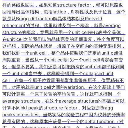
样的路线返回去，如果知道structure factor，就可以原路返
回推导出晶体结构，包括lattice，对称性以及原子位置，这个
就是从Bragg diffraction解晶体结构以及Rietveld
refinement的过程。这里就涉及到一个概念，就是average
structure的概念，意思就是用一个unit cell去代表整个晶体，
在unit cell之前我们认为晶体完美的周期重复，换个角度可以
这样想，实际的晶体就是一堆原子在空间内的某种无限排列，
我们找到一个unit cell，整个晶体按照我们选定的unit cell做
周期重复，当然从一个unit cell到另一个unit cell肯定会有变
化，但是不要紧，我们还是可以把所有的unit cell都平移到同
一个unit cell当中去，这样就会得到一个collapsed unit
cell，在每一个原子位置周围都聚集着很多原子，位置稍有不
同，对应的就是unit cell之间的variation。在这个基础上我们
可以计算每一个原子位置的平均位置，这样就可以得到一个
average structure，在这个average structure的基础上可以
计算不同hkl peak的structure factor，对应就是Bragg
peaks intensities。当然实际的实验过程中因为仪器的分辨率
总是有限的，这样原本应该是一个一个的delta function（对