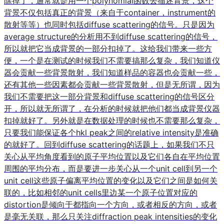
除掉了，通常就是用一个polynomial函数去描述背景，这个
背景不仅包括真正的背景（来自于container，instrument的
散射等等）也同时包括diffuse scattering的信号。只是因为
average structure的分析用不到diffuse scattering的信号，
所以就把它当成背景的一部分扣掉了。这给我们带来一些方
便，一个是在测试的时候我们不需要搞那么复杂，我们知道仪
器会贡献一些背景散射，我们知道样品的容器也会贡献一些，
还有其他一些因素都会贡献一些背景散射，但是无所谓，因为
我们不需要把这一部分背景和diffuse scattering的信号区分
开，所以就无所谓了，在分析的时候就把他们都当成背景仪器
扣掉就好了。另外就是在数据处理的时候也不需要那么复杂，
只要我们能保证各个hkl peak之间的relative intensity是准确
的就好了。回到diffuse scattering的话题上，如果我们不只
关心从平均角度看到的原子平均位置以及它们各自在平均位置
周围的平均分布，而是要进一步关心从一个unit cell到另一个
unit cell这些原子偏离平均位置的变化以及它们之间是如何关
联的，比如相邻的unit cells里边某一个原子位置对应的
distortion是倾向于都指向一个方向，或者相反的方向，或者
是毫无关联，那么只关注diffraction peak intensities的变化