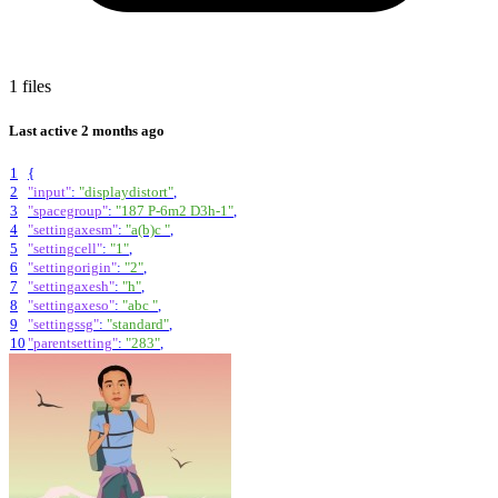
1 files
Last active
2 months ago
1
{
2
"input"
:
"displaydistort"
,
3
"spacegroup"
:
"187 P-6m2 D3h-1"
,
4
"settingaxesm"
:
"a(b)c "
,
5
"settingcell"
:
"1"
,
6
"settingorigin"
:
"2"
,
7
"settingaxesh"
:
"h"
,
8
"settingaxeso"
:
"abc "
,
9
"settingssg"
:
"standard"
,
10
"parentsetting"
:
"283"
,