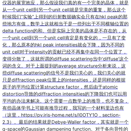
仪器的展宽效应，那么假设我们真的有一个完美的晶体，就是
从一个unit cell到另一个unit cell就是完美的重复，那么这个
时候我们“实验”上得到的衍射数据确实会只有在hkl peak的那
些地方有值，数学上这就相当于是一些列出于不同横轴位置的
delta function的和。但是实际上完美的晶体是不存在的，从
一个unit cell到另一个unit cell肯定是有变化的，一旦有了变
化，那么原本的hkl peak intensities就会下降，因为不同的
unit cell对于intensity的贡献已经不再集中在同一个位置了，
变得分散了，这就所谓的diffuse scattering当中‘diffuse’这个
词的含义。对于上面提到的average structure分析来说，这
些diffuse scattering的信号不是我们关心的，我们关心的就
只是diffraction peak位置上的intensities，还是同样的根据
原子的平均位置计算structure factor，然后由于atomic
distortion导致的diffraction intensities的下降我们也可以用
平均的办法来解决。这个需要一点数学上的推导，也不复杂，
有些晶体学书上可能有推导过程，我写的一个材料里边也有
（这里，https://pv.iris-home.net/s/I0OTY1O，section-
2.3）。最后的结果就是Debye-Waller factor，其实就是一个
q-space的Gaussian dampening function。对于各向异性的