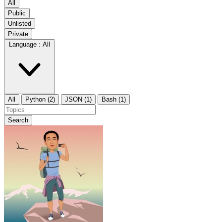
All
Public
Unlisted
Private
Language :
All
All
Python (2)
JSON (1)
Bash (1)
Search