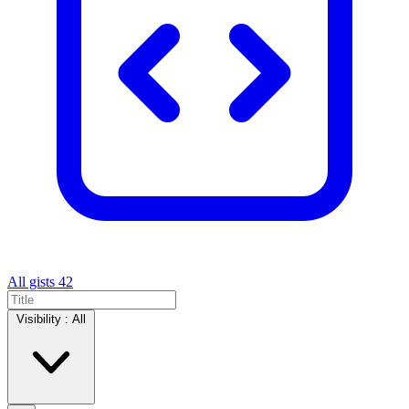
All gists
42
Visibility :
All