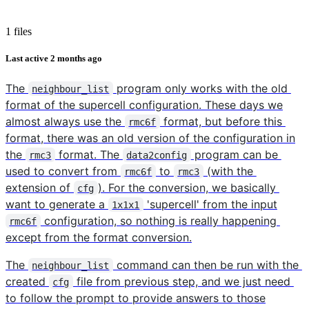
1 files
Last active
2 months ago
The
program only works with the old
neighbour_list
format of the supercell configuration. These days we
almost always use the
format, but before this
rmc6f
format, there was an old version of the configuration in
the
format. The
program can be
rmc3
data2config
used to convert from
to
(with the
rmc6f
rmc3
extension of
). For the conversion, we basically
cfg
want to generate a
'supercell' from the input
1x1x1
configuration, so nothing is really happening
rmc6f
except from the format conversion.
The
command can then be run with the
neighbour_list
created
file from previous step, and we just need
cfg
to follow the prompt to provide answers to those