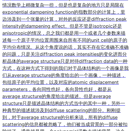
情况数学上稍微复杂一些，但是也是复杂的地方只是局限在
exponential dampening function的指数部分的计算上，里
边涉及到一个张量的计算，对外的反应还是diffraction peak
intensity的dampening effect。但是不管是isotropic还是
anisotropic的情况，总之我们都是用一个或者几个参数来描
述每一个原子平均位置周围来自所有不同的unit cell的原子的
平均分布情况。从这个角度说的话，其实不存在它准确不准确
的问题，只是关注diffraction peak intensities的变化进而分
析晶体的average structure只是对待diffraction data的一种
方式，在这种方式下得到的我们对于晶体结构的一个画像是我
们从average structure的角度给出的一个画像，一种描述，
包括原子的平均位置，以及对应的atomic displacement
parameters，各向同性也好，各向异性也好，都是从
average structure的角度给出的描述。但是average
structure只是描述晶体结构的方式当中的其中一种，另外一
种典型的描述就涉及到diffuse scattering的部分。刚刚提
到，对于average structure的分析来说，所有的diffuse
scattering的信息都被忽略了，他们被当成背景的一部分被扣