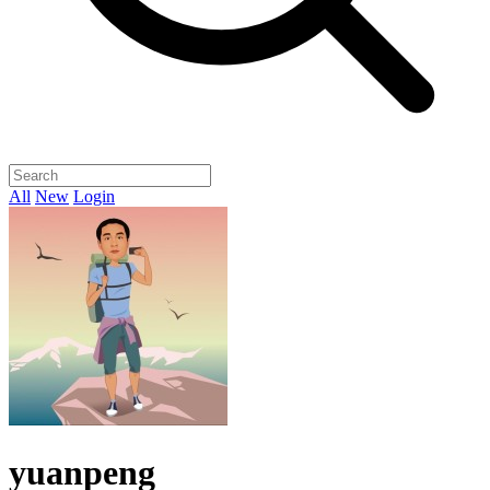
All
New
Login
yuanpeng