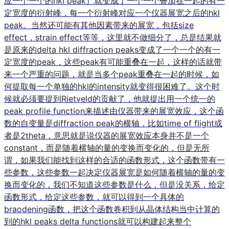
应一个一个的hkl peak）就变成了一个一个叠加在一起的有一
定宽度的衍射峰，每一个衍射峰对应一个仪器展宽之后的hkl
peak。当然还可能有其他因素带来的展宽，包括size
effect，strain effect等等，这里就不做细分了，总是结果就
是原来的delta hkl diffraction peaks变成了一个一个的有一
定宽度的peak，这些peak有可能重叠在一起，这样的话就带
来一个严重的问题，就是当多个peak重叠在一起的时候，如
何提取每一个单独的hkl的intensity就变得很困难了。这个时
候就必须要提到Rietveld的贡献了，他就提出用一个统一的
peak profile function来描述由仪器带来的展宽效应，这个函
数的自变量是diffraction peak的横轴，比如time of flight或
者是2theta，意思就是说仪器的展宽效应本身并不是一个
constant，而是随着横轴的量的变换而变化的，但是无所
谓，如果我们能找到这样的合适的函数形式，这个函数带有一
些参数，这些参数一起决定仪器展宽是如何随着横轴的量的变
换而变化的，我们不知道这些参数是什么，但是没关系，给定
函数形式，给定这些参数，就可以得到一个具体的
braodening函数，把这个函数卷积到从晶体结构当中计算的
到的hkl peaks delta functions就可以构建起来整个