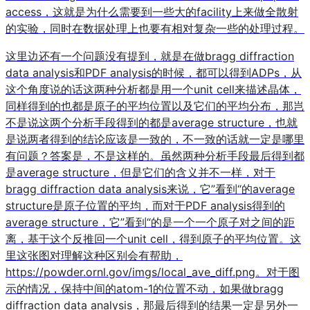
access，这就是为什么需要到一些大的facility上来做全散射
的实验，同时在数据处理上也要有相对复杂一些的处理过程。
这里边还有一个问题没有提到，就是在做bragg diffraction
data analysis和PDF analysis的时候，都可以得到ADPs，从
这个角度说的话这两种分析都是用一个unit cell来描述晶体，
同样得到的也都是原子的平均位置以及它们的平均分布，那岂
不是说这两个分析手段得到的都是average structure，也就
是说两者得到的结论应该是一致的，不一致的话就一定是哪里
有问题？答案是，不是这样的。虽然两种分析手段最后得到都
是average structure，但是它们的含义并不一样，对于
bragg diffraction data analysis来说，它”看到“的average
structure是原子位置的平均，而对于PDF analysis得到的
average structure，它”看到“的是一个一个原子对之间的距
离，基于这个反推回一个unit cell，得到原子的平均位置。这
里这张图对理解这种区别会有帮助，
https://powder.ornl.gov/imgs/local_ave_diff.png。对于图
示的情况，保持中间的atom-1的位置不动，如果做bragg
diffraction data analysis，那最后得到的结果一定是另外一