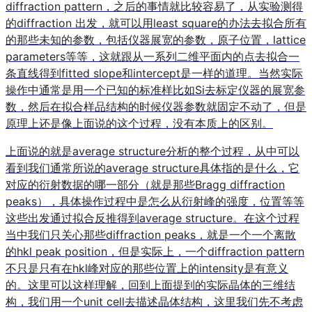
diffraction pattern，之后的事情就比较容易了，从实验测得
的diffraction 出发，就可以用least square的办法去拟合所有
的那些未知的参数，包括仪器展宽的参数，原子位置，lattice
parameters等等，这就跟从一系列二维平面内的点去拟合一
条直线得到fitted slope和intercept是一样的道理。当然实际
操作中通常是用一个已知的标准样比如Si去标定仪器的展宽参
数，然后在拟合样品结构的时候仪器参数就固定不动了，但是
原理上还是像上面说的这个过程，没有本质上的区别。
上面说的就是average structure分析的整个过程，从中可以
看到我们通常所说的average structure具体指的是什么，它
对应的衍射数据的哪一部分（就是那些Bragg diffraction
peaks），具体操作过程中是怎么从衍射峰的强度，位置等等
这些出发通过拟合反推得到average structure。在这个过程
当中我们只关心那些diffraction peaks，就是一个一个离散
的hkl peak position，但是实际上，一个diffraction pattern
不只是只有在hkl峰对应的那些位置上的intensity是有意义
的。这里可以这样理解，回到上面提到的实际晶体的三维结
构，我们用一个unit cell去描述晶体结构，这里我们先不考虑