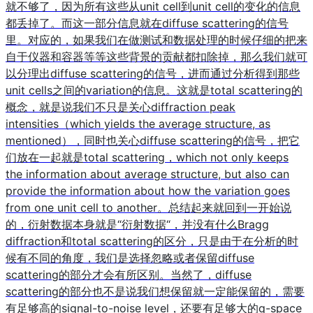
就不够了，因为所有这些从unit cell到unit cell的变化的信息
都丢掉了。而这一部分信息就在diffuse scattering的信号
里。对应的，如果我们在做测试和数据处理的时候仔细的把来
自于仪器和容器等等这些背景的贡献都扣除掉，那么我们就可
以分理出diffuse scattering的信号，进而通过分析得到那些
unit cells之间的variation的信息。这就是total scattering的
概念，就是说我们不只是关心diffraction peak
intensities（which yields the average structure, as
mentioned），同时也关心diffuse scattering的信号，把它
们放在一起就是total scattering，which not only keeps
the information about average structure, but also can
provide the information about how the variation goes
from one unit cell to another。总结起来就回到一开始说
的，衍射数据本身就是“衍射数据“，并没有什么Bragg
diffraction和total scattering的区分，只是由于在分析的时
候有不同的角度，我们是选择忽略或者保留diffuse
scattering的部分才会有所区别。当然了，diffuse
scattering的部分也不是说我们想保留就一定能保留的，需要
有足够高的signal-to-noise level，还要有足够大的q-space