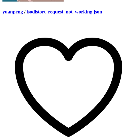
yuanpeng
/
isodistort_request_not_working.json