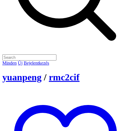
Minden
Új
Bejelentkezés
yuanpeng
/
rmc2cif