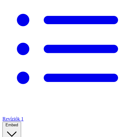
Revíziók
1
Embed