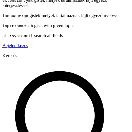
gistek melyek tartalmaznak fájlt egyező
extension:yml
kiterjesztéssel
gistek melyek tartalmaznak fájlt egyező nyelvvel
language:go
gists with given topic
topic:homelab
search all fields
all:systemctl
Bejelentkezés
Keresés