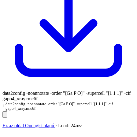
data2config -noannotate -order "[Ga P O]" -supercell "[1 1 1]" -cif
gapo4_xray.rmc6f
data2config -noannotate -order "[Ga P O]" -supercell "[1 1 1]" -cif
1
gapo4_xray.rmc6f
Ez az oldal
Opengist
alapú
⋅
Load:
24ms
⋅