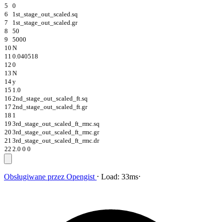
5
0
6
1st_stage_out_scaled.sq
7
1st_stage_out_scaled.gr
8
50
9
5000
10
N
11
0.040518
12
0
13
N
14
y
15
1.0
16
2nd_stage_out_scaled_ft.sq
17
2nd_stage_out_scaled_ft.gr
18
1
19
3rd_stage_out_scaled_ft_rmc.sq
20
3rd_stage_out_scaled_ft_rmc.gr
21
3rd_stage_out_scaled_ft_rmc.dr
22
2.0 0 0
Obsługiwane przez
Opengist
⋅
Load:
33ms
⋅