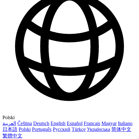
Polski
العربية
Čeština
Deutsch
English
Español
Français
Magyar
Italiano
日本語
Polski
Português
Русский
Türkçe
Українська
简体中文
繁體中文