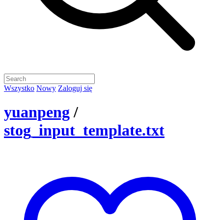
Wszystko
Nowy
Zaloguj się
yuanpeng
/
stog_input_template.txt