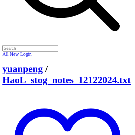
All
New
Login
yuanpeng
/
HaoL_stog_notes_12122024.txt