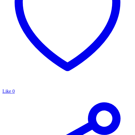
Like
0