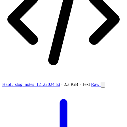
HaoL_stog_notes_12122024.txt
· 2.3 KiB · Text
Raw