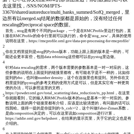
去这里找，/SNS/NOM/IPTS-
33670/shared/autoreduce/multi_banks_summed/SofQ_merged，里
边所有以merged.sq结尾的数据都是原始的，没有经过任何
rescaling的reciprocal space的数据。
首先，stog是有两个不同的package，一个是在RMCProfile里边打包的，直
1
接在RMCProfile的命令行里就可以执行的，命令是'stog_new'，具体的使用
说明在这里，https://rmcprofile.ornl.gov/data-pre-processing-for-rmcprofile/
2
你在文档里提到是stog的Python版本，功能上跟上面的版本是一样的，可
3
能还会更丰富些，包括data rebinning这些都可以在pystog里边做。
4
针对data rescaling的需求，两个版本需要的参数基本是一对一对应的，这
些参数的说明在上面提到的链接里都有，有可能名字是不一样的，比如你
提到的rho，也叫做number density，这个在连接里也有提到。另外你在文
档里提到的pystog的参考文档的使用方式是可以，但是其实它有一种更简
便的办法，可以参照这里的文档，
https://powder.ornl.gov/total_scattering/data_reduction/ts_pp.html，在这里
5
你就能看到，它的输入和RMCProfile版本的stog是基本一对一对应的。参
数说明上面的两个链接里都有介绍，应该是比较清楚的，有问题的话可以
找我哈。值得一提的是你提到的<b_coh>^2，这个叫做Faber-Ziman系数，
是由composition决定的，可以在这里说如composition进行计算，
https://addie.ornl.gov/helpsheet，在结果的显示页里，关于它的定义也是有
介绍的。
6