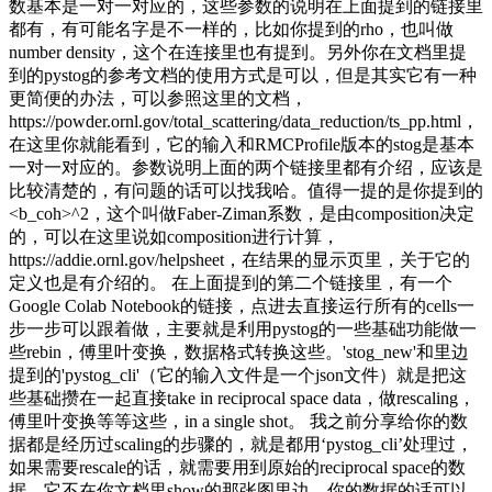
数基本是一对一对应的，这些参数的说明在上面提到的链接里
都有，有可能名字是不一样的，比如你提到的rho，也叫做
number density，这个在连接里也有提到。另外你在文档里提
到的pystog的参考文档的使用方式是可以，但是其实它有一种
更简便的办法，可以参照这里的文档，
https://powder.ornl.gov/total_scattering/data_reduction/ts_pp.html，
在这里你就能看到，它的输入和RMCProfile版本的stog是基本
一对一对应的。参数说明上面的两个链接里都有介绍，应该是
比较清楚的，有问题的话可以找我哈。值得一提的是你提到的
<b_coh>^2，这个叫做Faber-Ziman系数，是由composition决定
的，可以在这里说如composition进行计算，
https://addie.ornl.gov/helpsheet，在结果的显示页里，关于它的
定义也是有介绍的。 在上面提到的第二个链接里，有一个
Google Colab Notebook的链接，点进去直接运行所有的cells一
步一步可以跟着做，主要就是利用pystog的一些基础功能做一
些rebin，傅里叶变换，数据格式转换这些。'stog_new'和里边
提到的'pystog_cli'（它的输入文件是一个json文件）就是把这
些基础攒在一起直接take in reciprocal space data，做rescaling，
傅里叶变换等等这些，in a single shot。 我之前分享给你的数
据都是经历过scaling的步骤的，就是都用‘pystog_cli’处理过，
如果需要rescale的话，就需要用到原始的reciprocal space的数
据，它不在你文档里show的那张图里边，你的数据的话可以