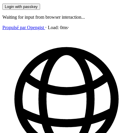
Login with passkey
Waiting for input from browser interaction...
Propulsé par
Opengist
⋅
Load:
0ms
⋅