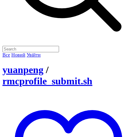
Все
Новий
Увійти
yuanpeng
/
rmcprofile_submit.sh