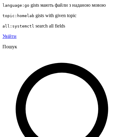
gists мають файли з наданою мовою
language:go
gists with given topic
topic:homelab
search all fields
all:systemctl
Увійти
Пошук