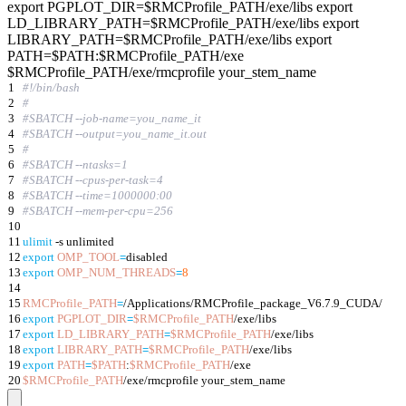
export PGPLOT_DIR=$RMCProfile_PATH/exe/libs export
LD_LIBRARY_PATH=$RMCProfile_PATH/exe/libs export
LIBRARY_PATH=$RMCProfile_PATH/exe/libs export
PATH=$PATH:$RMCProfile_PATH/exe
$RMCProfile_PATH/exe/rmcprofile your_stem_name
1
#!/bin/bash
2
#
3
#SBATCH --job-name=you_name_it
4
#SBATCH --output=you_name_it.out
5
#
6
#SBATCH --ntasks=1
7
#SBATCH --cpus-per-task=4
8
#SBATCH --time=1000000:00
9
#SBATCH --mem-per-cpu=256
10
11
ulimit
-s unlimited
12
export
OMP_TOOL
=
disabled
13
export
OMP_NUM_THREADS
=
8
14
15
RMCProfile_PATH
=
/Applications/RMCProfile_package_V6.7.9_CUDA/
16
export
PGPLOT_DIR
=
$RMCProfile_PATH
/exe/libs
17
export
LD_LIBRARY_PATH
=
$RMCProfile_PATH
/exe/libs
18
export
LIBRARY_PATH
=
$RMCProfile_PATH
/exe/libs
19
export
PATH
=
$PATH
:
$RMCProfile_PATH
/exe
20
$RMCProfile_PATH
/exe/rmcprofile your_stem_name