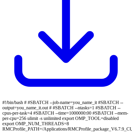
#!/bin/bash # #SBATCH --job-name=you_name_it #SBATCH --
output=you_name_it.out # #SBATCH --ntasks=1 #SBATCH --
cpus-per-task=4 #SBATCH --time=1000000:00 #SBATCH --mem-
per-cpu=256 ulimit -s unlimited export OMP_TOOL=disabled
export OMP_NUM_THREADS=8
RMCProfile_PATH=/Applications/RMCProfile_package_V6.7.9_