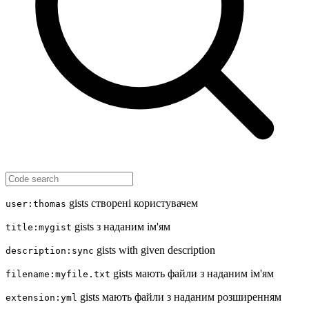
gists створені користувачем
user:thomas
gists з наданим ім'ям
title:mygist
gists with given description
description:sync
gists мають файли з наданим ім'ям
filename:myfile.txt
gists мають файли з наданим розширенням
extension:yml