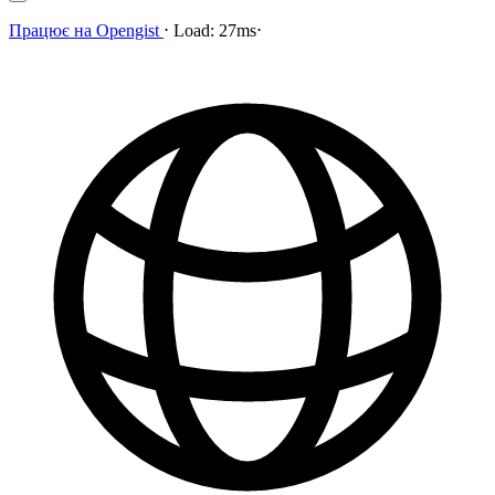
Працює на
Opengist
⋅
Load:
27ms
⋅