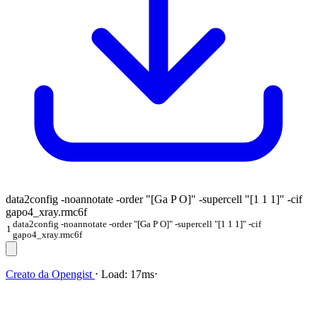
data2config -noannotate -order "[Ga P O]" -supercell "[1 1 1]" -cif
gapo4_xray.rmc6f
data2config -noannotate -order "[Ga P O]" -supercell "[1 1 1]" -cif
1
gapo4_xray.rmc6f
Creato da
Opengist
⋅
Load:
17ms
⋅