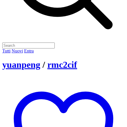
Tutti
Nuovi
Entra
yuanpeng
/
rmc2cif