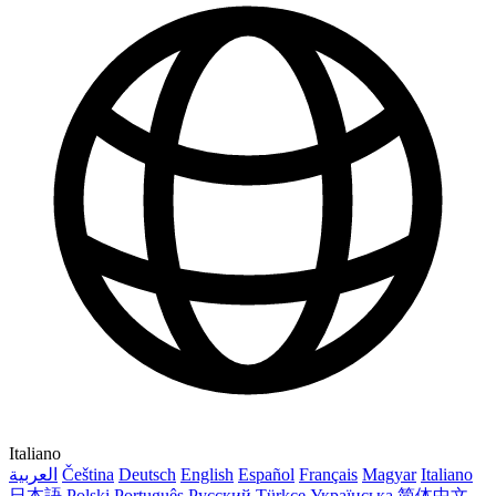
Italiano
العربية
Čeština
Deutsch
English
Español
Français
Magyar
Italiano
日本語
Polski
Português
Русский
Türkçe
Українська
简体中文