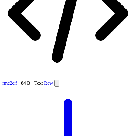
rmc2cif
· 84 B · Text
Raw