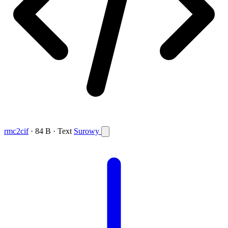
rmc2cif
· 84 B · Text
Surowy