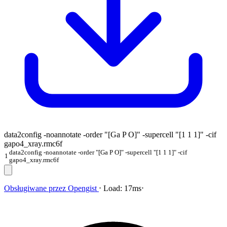
data2config -noannotate -order "[Ga P O]" -supercell "[1 1 1]" -cif
gapo4_xray.rmc6f
data2config -noannotate -order "[Ga P O]" -supercell "[1 1 1]" -cif
1
gapo4_xray.rmc6f
Obsługiwane przez
Opengist
⋅
Load:
17ms
⋅