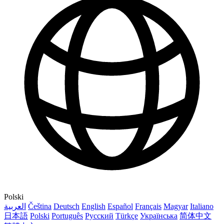
Polski
العربية
Čeština
Deutsch
English
Español
Français
Magyar
Italiano
日本語
Polski
Português
Русский
Türkçe
Українська
简体中文