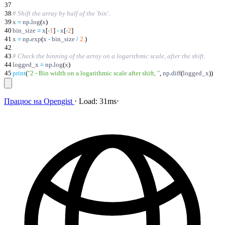
37
38
# Shift the array by half of the 'bin'.
39
x
=
np
.
log
(
x
)
40
bin_size
=
x
[
-
1
]
-
x
[
-
2
]
41
x
=
np
.
exp
(
x
-
bin_size
/
2.
)
42
43
# Check the binning of the array on a logarithmic scale, after the shift.
44
logged_x
=
np
.
log
(
x
)
45
print
(
"
2 - Bin width on a logarithmic scale after shift,
"
,
np
.
diff
(
logged_x
)
)
Працює на
Opengist
⋅
Load:
31ms
⋅