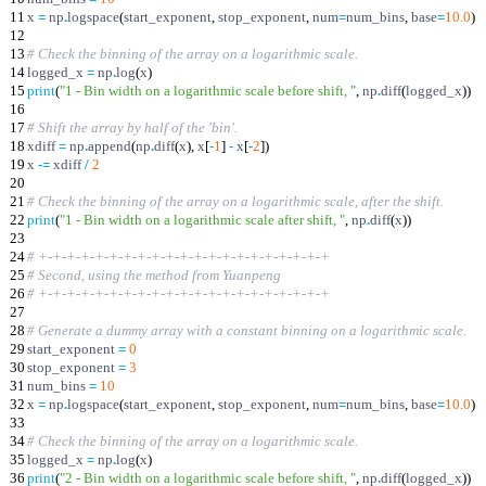
11
x
=
np
.
logspace
(
start_exponent
,
stop_exponent
,
num
=
num_bins
,
base
=
10.0
)
12
13
# Check the binning of the array on a logarithmic scale.
14
logged_x
=
np
.
log
(
x
)
15
print
(
"
1 - Bin width on a logarithmic scale before shift,
"
,
np
.
diff
(
logged_x
)
)
16
17
# Shift the array by half of the 'bin'.
18
xdiff
=
np
.
append
(
np
.
diff
(
x
)
,
x
[
-
1
]
-
x
[
-
2
]
)
19
x
-
=
xdiff
/
2
20
21
# Check the binning of the array on a logarithmic scale, after the shift.
22
print
(
"
1 - Bin width on a logarithmic scale after shift,
"
,
np
.
diff
(
x
)
)
23
24
# +-+-+-+-+-+-+-+-+-+-+-+-+-+-+-+-+-+-+-+-+
25
# Second, using the method from Yuanpeng
26
# +-+-+-+-+-+-+-+-+-+-+-+-+-+-+-+-+-+-+-+-+
27
28
# Generate a dummy array with a constant binning on a logarithmic scale.
29
start_exponent
=
0
30
stop_exponent
=
3
31
num_bins
=
10
32
x
=
np
.
logspace
(
start_exponent
,
stop_exponent
,
num
=
num_bins
,
base
=
10.0
)
33
34
# Check the binning of the array on a logarithmic scale.
35
logged_x
=
np
.
log
(
x
)
36
print
(
"
2 - Bin width on a logarithmic scale before shift,
"
,
np
.
diff
(
logged_x
)
)