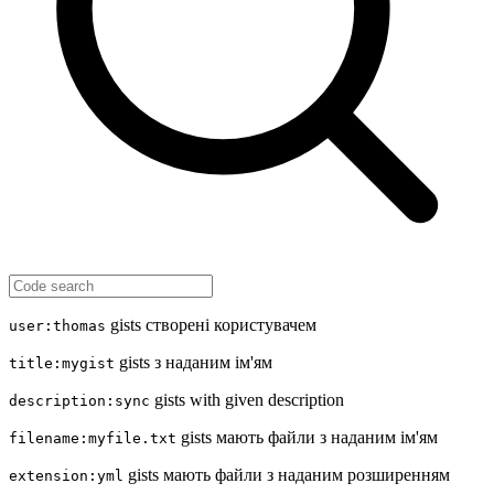
gists створені користувачем
user:thomas
gists з наданим ім'ям
title:mygist
gists with given description
description:sync
gists мають файли з наданим ім'ям
filename:myfile.txt
gists мають файли з наданим розширенням
extension:yml