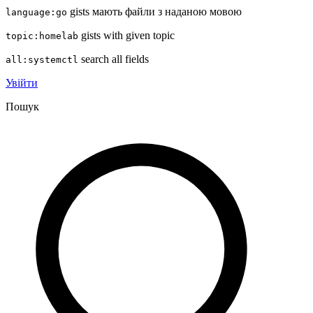
gists мають файли з наданою мовою
language:go
gists with given topic
topic:homelab
search all fields
all:systemctl
Увійти
Пошук