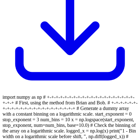
import numpy as np # +-+-+-+-+-+-+-+-+-+-+-+-+-+-+-+-+-+-+-+-
+-+-+ # First, using the method from Brian and Bob. # +-+-+-+-+-+-
+-+-+-+-+-+-+-+-+-+-+-+-+-+-+-+-+ # Generate a dummy array
with a constant binning on a logarithmic scale. start_exponent = 0
stop_exponent = 3 num_bins = 10 x = np.logspace(start_exponent,
stop_exponent, num=num_bins, base=10.0) # Check the binning of
the array on a logarithmic scale. logged_x = np.log(x) print("1 - Bin
width on a logarithmic scale before shift, ", np.diff(logged_x)) #