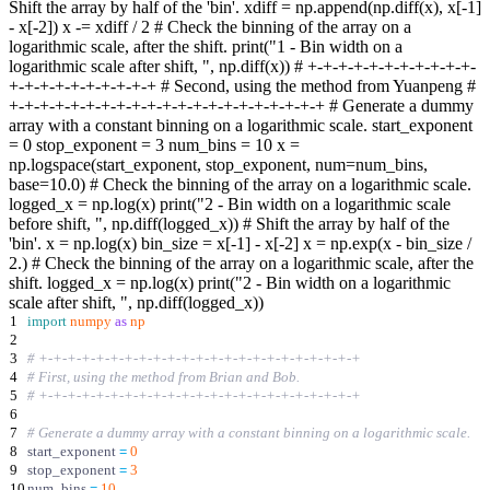
Shift the array by half of the 'bin'. xdiff = np.append(np.diff(x), x[-1]
- x[-2]) x -= xdiff / 2 # Check the binning of the array on a
logarithmic scale, after the shift. print("1 - Bin width on a
logarithmic scale after shift, ", np.diff(x)) # +-+-+-+-+-+-+-+-+-+-+-
+-+-+-+-+-+-+-+-+-+ # Second, using the method from Yuanpeng #
+-+-+-+-+-+-+-+-+-+-+-+-+-+-+-+-+-+-+-+-+ # Generate a dummy
array with a constant binning on a logarithmic scale. start_exponent
= 0 stop_exponent = 3 num_bins = 10 x =
np.logspace(start_exponent, stop_exponent, num=num_bins,
base=10.0) # Check the binning of the array on a logarithmic scale.
logged_x = np.log(x) print("2 - Bin width on a logarithmic scale
before shift, ", np.diff(logged_x)) # Shift the array by half of the
'bin'. x = np.log(x) bin_size = x[-1] - x[-2] x = np.exp(x - bin_size /
2.) # Check the binning of the array on a logarithmic scale, after the
shift. logged_x = np.log(x) print("2 - Bin width on a logarithmic
scale after shift, ", np.diff(logged_x))
1
import
numpy
as
np
2
3
# +-+-+-+-+-+-+-+-+-+-+-+-+-+-+-+-+-+-+-+-+-+-+
4
# First, using the method from Brian and Bob.
5
# +-+-+-+-+-+-+-+-+-+-+-+-+-+-+-+-+-+-+-+-+-+-+
6
7
# Generate a dummy array with a constant binning on a logarithmic scale.
8
start_exponent
=
0
9
stop_exponent
=
3
10
num_bins
=
10