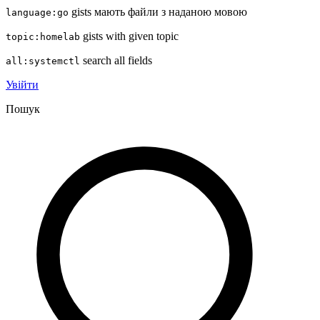
gists мають файли з наданою мовою
language:go
gists with given topic
topic:homelab
search all fields
all:systemctl
Увійти
Пошук