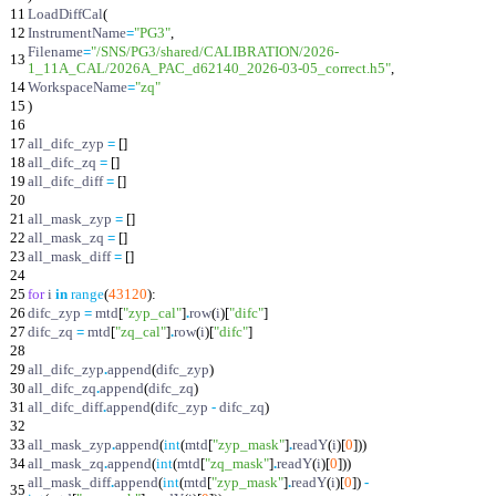
11
LoadDiffCal
(
12
InstrumentName
=
"
PG3
"
,
Filename
=
"
/SNS/PG3/shared/CALIBRATION/2026-
13
1_11A_CAL/2026A_PAC_d62140_2026-03-05_correct.h5
"
,
14
WorkspaceName
=
"
zq
"
15
)
16
17
all_difc_zyp
=
[
]
18
all_difc_zq
=
[
]
19
all_difc_diff
=
[
]
20
21
all_mask_zyp
=
[
]
22
all_mask_zq
=
[
]
23
all_mask_diff
=
[
]
24
25
for
i
in
range
(
43120
)
:
26
difc_zyp
=
mtd
[
"
zyp_cal
"
]
.
row
(
i
)
[
"
difc
"
]
27
difc_zq
=
mtd
[
"
zq_cal
"
]
.
row
(
i
)
[
"
difc
"
]
28
29
all_difc_zyp
.
append
(
difc_zyp
)
30
all_difc_zq
.
append
(
difc_zq
)
31
all_difc_diff
.
append
(
difc_zyp
-
difc_zq
)
32
33
all_mask_zyp
.
append
(
int
(
mtd
[
"
zyp_mask
"
]
.
readY
(
i
)
[
0
]
)
)
34
all_mask_zq
.
append
(
int
(
mtd
[
"
zq_mask
"
]
.
readY
(
i
)
[
0
]
)
)
all_mask_diff
.
append
(
int
(
mtd
[
"
zyp_mask
"
]
.
readY
(
i
)
[
0
]
)
-
35