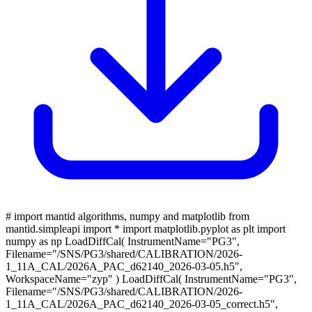
# import mantid algorithms, numpy and matplotlib from
mantid.simpleapi import * import matplotlib.pyplot as plt import
numpy as np LoadDiffCal( InstrumentName="PG3",
Filename="/SNS/PG3/shared/CALIBRATION/2026-
1_11A_CAL/2026A_PAC_d62140_2026-03-05.h5",
WorkspaceName="zyp" ) LoadDiffCal( InstrumentName="PG3",
Filename="/SNS/PG3/shared/CALIBRATION/2026-
1_11A_CAL/2026A_PAC_d62140_2026-03-05_correct.h5",