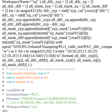
WorkspaceName="zq" ) all_difc_zyp = [] all_difc_zq = []
all_difc_diff = [] all_mask_zyp = [] all_mask_zq = [] all_mask_diff
= [] for i in range(43120): difc_zyp = mtd["zyp_cal"].row(i)["difc"]
difc_zq = mtd["zq_cal"].row(i)["difc"]
all_difc_zyp.append(difc_zyp) all_difc_zq.append(difc_zq)
all_difc_diff.append(difc_zyp - difc_zq)
all_mask_zyp.append(int(mtd["zyp_mask"].readY(i)[0]))
all_mask_zq.append(int(mtd["zq_mask"].readY(i)[0]))
all_mask_diff.append(int(mtd["zyp_mask"].readY(i)[0]) -
int(mtd["zq_mask"].readY(i)[0])) with
open("/SNS/PG3/shared/Yuanpeng/PG3_calib_test/PAC_difc_compar
"w") as f: for i in range(43120): f.write( "{0:10.2f}{1:10.2f}
{2:10.2f}{3:10d}{4:10d}{5:10d}\n".format( all_difc_zyp[i],
all_difc_zq[i], all_difc_diff[i], all_mask_zyp[i], all_mask_zq[i],
all_mask_diff[i] ) )
1
# import mantid algorithms, numpy and matplotlib
2
from
mantid
.
simpleapi
import
*
3
import
matplotlib
.
pyplot
as
plt
4
import
numpy
as
np
5
6
LoadDiffCal
(
7
InstrumentName
=
"
PG3
"
,
Filename
=
"
/SNS/PG3/shared/CALIBRATION/2026-
8
1_11A_CAL/2026A_PAC_d62140_2026-03-05.h5
"
,
9
WorkspaceName
=
"
zyp
"
10
)