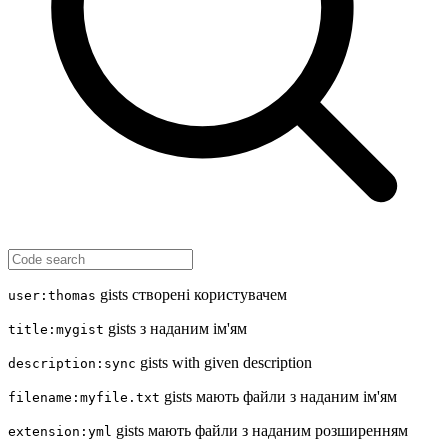
gists створені користувачем
user:thomas
gists з наданим ім'ям
title:mygist
gists with given description
description:sync
gists мають файли з наданим ім'ям
filename:myfile.txt
gists мають файли з наданим розширенням
extension:yml