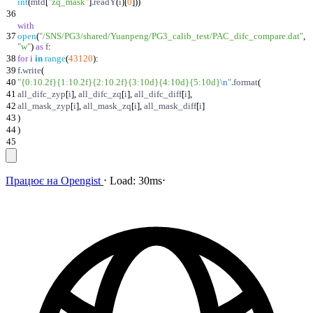
int
(
mtd
[
"
zq_mask
"
]
.
readY
(
i
)
[
0
]
)
)
36
with
37
open
(
"
/SNS/PG3/shared/Yuanpeng/PG3_calib_test/PAC_difc_compare.dat
"
,
"
w
"
)
as
f
:
38
for
i
in
range
(
43120
)
:
39
f
.
write
(
40
"
{0:10.2f}
{1:10.2f}
{2:10.2f}
{3:10d}
{4:10d}
{5:10d}
\n
"
.
format
(
41
all_difc_zyp
[
i
]
,
all_difc_zq
[
i
]
,
all_difc_diff
[
i
]
,
42
all_mask_zyp
[
i
]
,
all_mask_zq
[
i
]
,
all_mask_diff
[
i
]
43
)
44
)
45
Працює на
Opengist
⋅
Load:
30ms
⋅