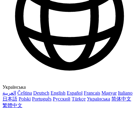
Українська
العربية
Čeština
Deutsch
English
Español
Français
Magyar
Italiano
日本語
Polski
Português
Русский
Türkçe
Українська
简体中文
繁體中文