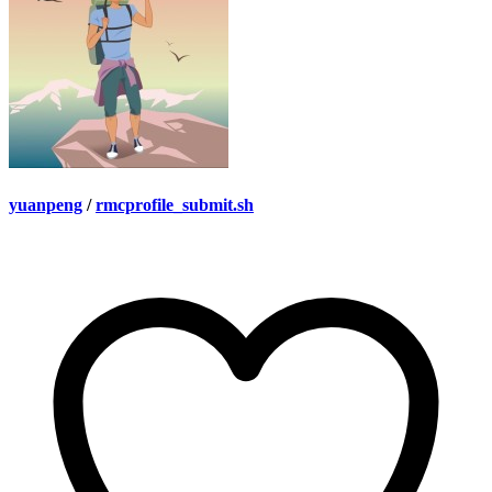
yuanpeng
/
rmcprofile_submit.sh