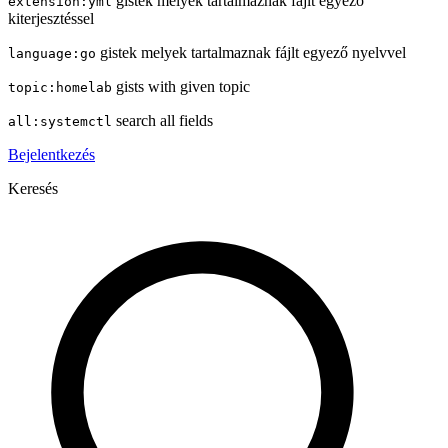
gistek melyek tartalmaznak fájlt egyező
extension:yml
kiterjesztéssel
gistek melyek tartalmaznak fájlt egyező nyelvvel
language:go
gists with given topic
topic:homelab
search all fields
all:systemctl
Bejelentkezés
Keresés