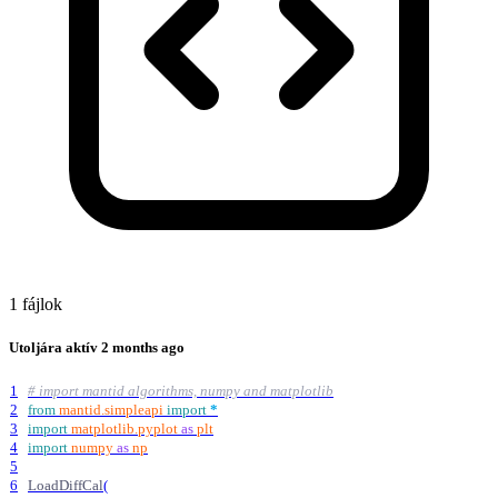
1 fájlok
Utoljára aktív
2 months ago
1
# import mantid algorithms, numpy and matplotlib
2
from
mantid
.
simpleapi
import
*
3
import
matplotlib
.
pyplot
as
plt
4
import
numpy
as
np
5
6
LoadDiffCal
(