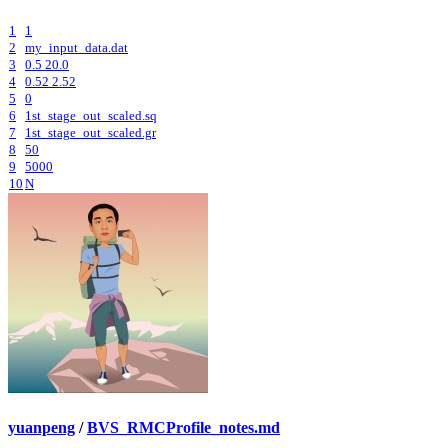
1
1
2
my_input_data.dat
3
0.5 20.0
4
0.52 2.52
5
0
6
1st_stage_out_scaled.sq
7
1st_stage_out_scaled.gr
8
50
9
5000
10
N
yuanpeng
/
BVS_RMCProfile_notes.md