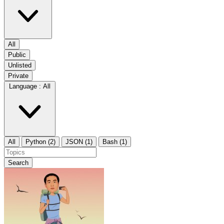
All
Public
Unlisted
Private
Language :
All
All
Python (2)
JSON (1)
Bash (1)
Search