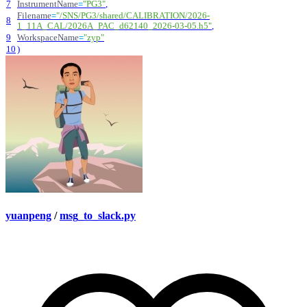
7
InstrumentName
=
"
PG3
"
,
Filename
=
"
/SNS/PG3/shared/CALIBRATION/2026-
8
1_11A_CAL/2026A_PAC_d62140_2026-03-05.h5
"
,
9
WorkspaceName
=
"
zyp
"
10
)
yuanpeng
/
msg_to_slack.py