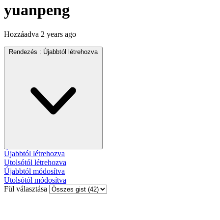
yuanpeng
Hozzáadva
2 years ago
Rendezés :
Újabbtól létrehozva
Újabbtól létrehozva
Utolsótól létrehozva
Újabbtól módosítva
Utolsótól módosítva
Fül választása