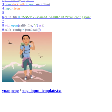
2
# -*- coding: utf-8 -*-
3
from
slack_sdk
import
WebClient
4
import
json
5
6
calib_file
=
"
/SNS/PG3/shared/CALIBRATION/cal_config.json
"
7
8
with
open
(
calib_file
,
"
r
"
)
as
f
:
9
calib_config
=
json
.
load
(
f
)
yuanpeng
/
stog_input_template.txt