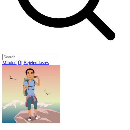
Minden
Új
Bejelentkezés