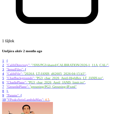
1 fájlok
Utoljára aktív
2 months ago
1
{
2
"CalibDirectory"
:
"/SNS/PG3/shared/CALIBRATION/2026-1_11A_CAL/"
,
3
"InputFiles"
:
{
4
"CalibFile"
:
"2026A_LT-JANIS_d62605_2026-04-15.h5"
,
5
"CharBackgrounds"
:
"PG3_char_2026_April-HighRes_LT_JANIS.txt"
,
6
"CharInPlane"
:
"PG3_char_2026_April_JANIS_limit.txt"
,
7
"GroupInPlane"
:
"grouping/PG3_Grouping-IP.xml"
8
}
,
9
"Params"
:
{
10
"VPeaksStripLambdaMax"
:
4.5
,