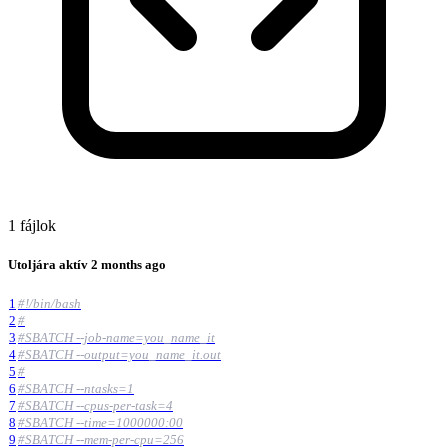
1 fájlok
Utoljára aktív
2 months ago
1
#!/bin/bash
2
#
3
#SBATCH --job-name=you_name_it
4
#SBATCH --output=you_name_it.out
5
#
6
#SBATCH --ntasks=1
7
#SBATCH --cpus-per-task=4
8
#SBATCH --time=1000000:00
9
#SBATCH --mem-per-cpu=256