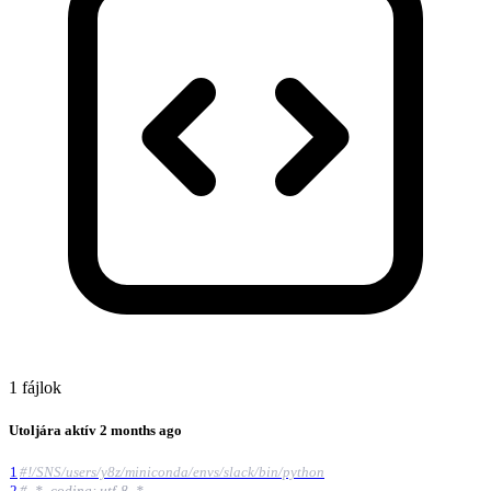
1 fájlok
Utoljára aktív
2 months ago
1
#!/SNS/users/y8z/miniconda/envs/slack/bin/python