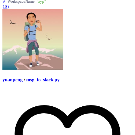
9
WorkspaceName
=
"
zyp
"
10
)
yuanpeng
/
msg_to_slack.py