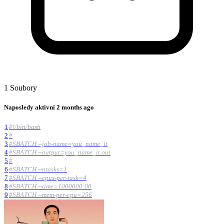
1 Soubory
Naposledy aktivní
2 months ago
1
#!/bin/bash
2
#
3
#SBATCH --job-name=you_name_it
4
#SBATCH --output=you_name_it.out
5
#
6
#SBATCH --ntasks=1
7
#SBATCH --cpus-per-task=4
8
#SBATCH --time=1000000:00
9
#SBATCH --mem-per-cpu=256