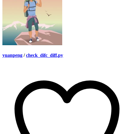
yuanpeng
/
check_difc_diff.py