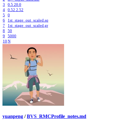
3
0.5 20.0
4
0.52 2.52
5
0
6
1st_stage_out_scaled.sq
7
1st_stage_out_scaled.gr
8
50
9
5000
10
N
yuanpeng
/
BVS_RMCProfile_notes.md