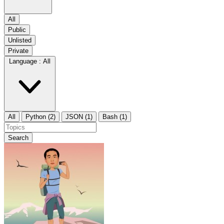
All
Public
Unlisted
Private
Language :
All
All
Python (2)
JSON (1)
Bash (1)
Search