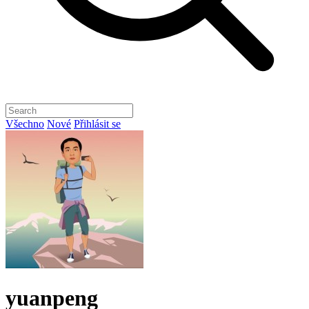
Všechno
Nové
Přihlásit se
yuanpeng