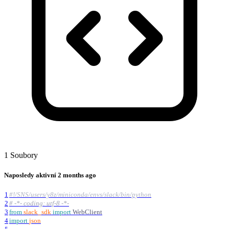
1 Soubory
Naposledy aktivní
2 months ago
1
#!/SNS/users/y8z/miniconda/envs/slack/bin/python
2
# -*- coding: utf-8 -*-
3
from
slack_sdk
import
WebClient
4
import
json