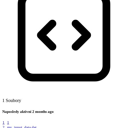
1 Soubory
Naposledy aktivní
2 months ago
1
1
2
my_input_data.dat