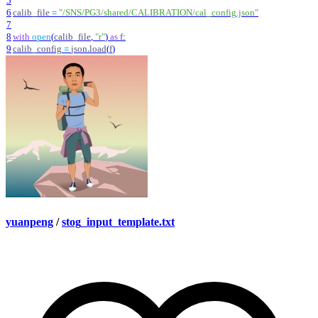
5
6
calib_file
=
"
/SNS/PG3/shared/CALIBRATION/cal_config.json
"
7
8
with
open
(
calib_file
,
"
r
"
)
as
f
:
9
calib_config
=
json
.
load
(
f
)
yuanpeng
/
stog_input_template.txt