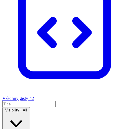
Všechny gisty
42
Visibility :
All