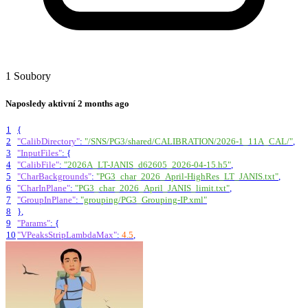
1 Soubory
Naposledy aktivní
2 months ago
1
{
2
"CalibDirectory"
:
"/SNS/PG3/shared/CALIBRATION/2026-1_11A_CAL/"
,
3
"InputFiles"
:
{
4
"CalibFile"
:
"2026A_LT-JANIS_d62605_2026-04-15.h5"
,
5
"CharBackgrounds"
:
"PG3_char_2026_April-HighRes_LT_JANIS.txt"
,
6
"CharInPlane"
:
"PG3_char_2026_April_JANIS_limit.txt"
,
7
"GroupInPlane"
:
"grouping/PG3_Grouping-IP.xml"
8
}
,
9
"Params"
:
{
10
"VPeaksStripLambdaMax"
:
4.5
,