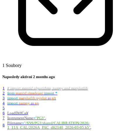
1 Soubory
Naposledy aktivní
2 months ago
1
# import mantid algorithms, numpy and matplotlib
2
from
mantid
.
simpleapi
import
*
3
import
matplotlib
.
pyplot
as
plt
4
import
numpy
as
np
5
6
LoadDiffCal
(
7
InstrumentName
=
"
PG3
"
,
Filename
=
"
/SNS/PG3/shared/CALIBRATION/2026-
8
1_11A_CAL/2026A_PAC_d62140_2026-03-05.h5
"
,