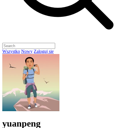
Wszystko
Nowy
Zaloguj się
yuanpeng