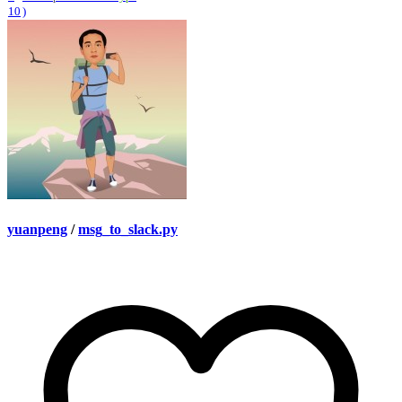
10
)
yuanpeng
/
msg_to_slack.py