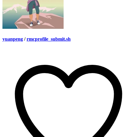
yuanpeng
/
rmcprofile_submit.sh