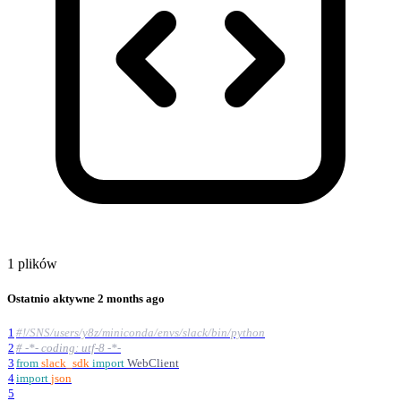
1 plików
Ostatnio aktywne
2 months ago
1
#!/SNS/users/y8z/miniconda/envs/slack/bin/python
2
# -*- coding: utf-8 -*-
3
from
slack_sdk
import
WebClient
4
import
json
5