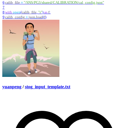
6
calib_file
=
"
/SNS/PG3/shared/CALIBRATION/cal_config.json
"
7
8
with
open
(
calib_file
,
"
r
"
)
as
f
:
9
calib_config
=
json
.
load
(
f
)
yuanpeng
/
stog_input_template.txt