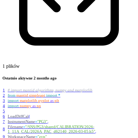
1 plików
Ostatnio aktywne
2 months ago
1
# import mantid algorithms, numpy and matplotlib
2
from
mantid
.
simpleapi
import
*
3
import
matplotlib
.
pyplot
as
plt
4
import
numpy
as
np
5
6
LoadDiffCal
(
7
InstrumentName
=
"
PG3
"
,
Filename
=
"
/SNS/PG3/shared/CALIBRATION/2026-
8
1_11A_CAL/2026A_PAC_d62140_2026-03-05.h5
"
,
9
WorkspaceName
=
"
zyp
"