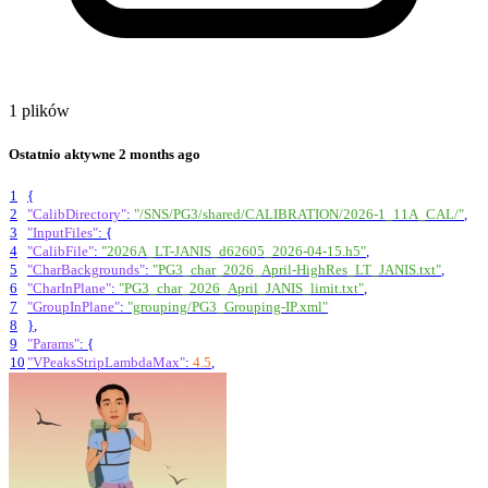
1 plików
Ostatnio aktywne
2 months ago
1
{
2
"CalibDirectory"
:
"/SNS/PG3/shared/CALIBRATION/2026-1_11A_CAL/"
,
3
"InputFiles"
:
{
4
"CalibFile"
:
"2026A_LT-JANIS_d62605_2026-04-15.h5"
,
5
"CharBackgrounds"
:
"PG3_char_2026_April-HighRes_LT_JANIS.txt"
,
6
"CharInPlane"
:
"PG3_char_2026_April_JANIS_limit.txt"
,
7
"GroupInPlane"
:
"grouping/PG3_Grouping-IP.xml"
8
}
,
9
"Params"
:
{
10
"VPeaksStripLambdaMax"
:
4.5
,