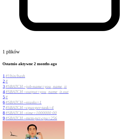
1 plików
Ostatnio aktywne
2 months ago
1
#!/bin/bash
2
#
3
#SBATCH --job-name=you_name_it
4
#SBATCH --output=you_name_it.out
5
#
6
#SBATCH --ntasks=1
7
#SBATCH --cpus-per-task=4
8
#SBATCH --time=1000000:00
9
#SBATCH --mem-per-cpu=256