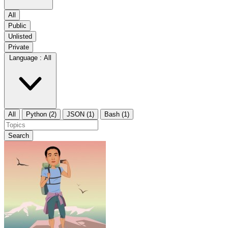
All
Public
Unlisted
Private
Language :
All
All
Python (2)
JSON (1)
Bash (1)
Search