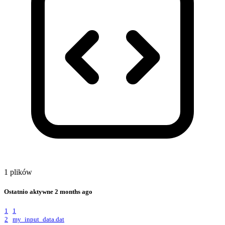
1 plików
Ostatnio aktywne
2 months ago
1
1
2
my_input_data.dat