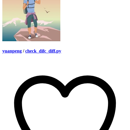
yuanpeng
/
check_difc_diff.py