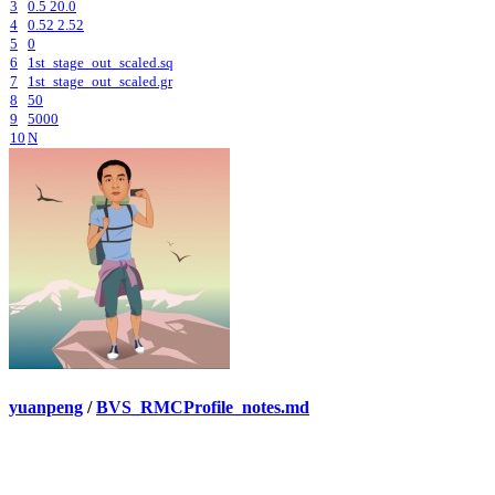
3
0.5 20.0
4
0.52 2.52
5
0
6
1st_stage_out_scaled.sq
7
1st_stage_out_scaled.gr
8
50
9
5000
10
N
yuanpeng
/
BVS_RMCProfile_notes.md