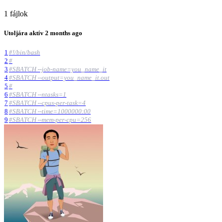
1 fájlok
Utoljára aktív
2 months ago
1
#!/bin/bash
2
#
3
#SBATCH --job-name=you_name_it
4
#SBATCH --output=you_name_it.out
5
#
6
#SBATCH --ntasks=1
7
#SBATCH --cpus-per-task=4
8
#SBATCH --time=1000000:00
9
#SBATCH --mem-per-cpu=256