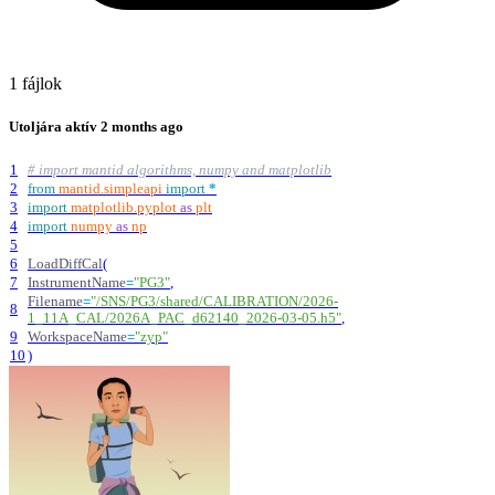
1 fájlok
Utoljára aktív
2 months ago
1
# import mantid algorithms, numpy and matplotlib
2
from
mantid
.
simpleapi
import
*
3
import
matplotlib
.
pyplot
as
plt
4
import
numpy
as
np
5
6
LoadDiffCal
(
7
InstrumentName
=
"
PG3
"
,
Filename
=
"
/SNS/PG3/shared/CALIBRATION/2026-
8
1_11A_CAL/2026A_PAC_d62140_2026-03-05.h5
"
,
9
WorkspaceName
=
"
zyp
"
10
)