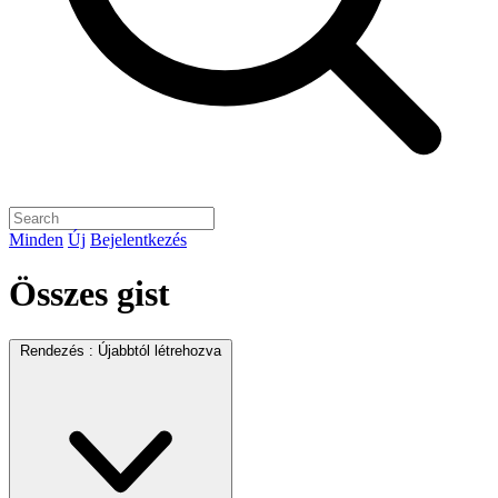
Minden
Új
Bejelentkezés
Összes gist
Rendezés :
Újabbtól létrehozva