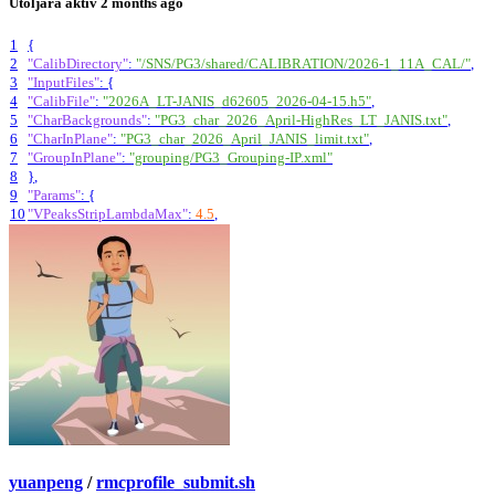
Utoljára aktív
2 months ago
1
{
2
"CalibDirectory"
:
"/SNS/PG3/shared/CALIBRATION/2026-1_11A_CAL/"
,
3
"InputFiles"
:
{
4
"CalibFile"
:
"2026A_LT-JANIS_d62605_2026-04-15.h5"
,
5
"CharBackgrounds"
:
"PG3_char_2026_April-HighRes_LT_JANIS.txt"
,
6
"CharInPlane"
:
"PG3_char_2026_April_JANIS_limit.txt"
,
7
"GroupInPlane"
:
"grouping/PG3_Grouping-IP.xml"
8
}
,
9
"Params"
:
{
10
"VPeaksStripLambdaMax"
:
4.5
,
yuanpeng
/
rmcprofile_submit.sh