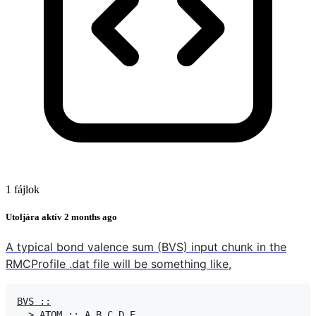
1 fájlok
Utoljára aktív
2 months ago
A typical bond valence sum (BVS) input chunk in the
RMCProfile .dat file will be something like,
BVS ::

  > ATOM :: A B C D E
