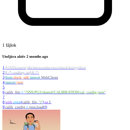
1 fájlok
Utoljára aktív
2 months ago
1
#!/SNS/users/y8z/miniconda/envs/slack/bin/python
2
# -*- coding: utf-8 -*-
3
from
slack_sdk
import
WebClient
4
import
json
5
6
calib_file
=
"
/SNS/PG3/shared/CALIBRATION/cal_config.json
"
7
8
with
open
(
calib_file
,
"
r
"
)
as
f
:
9
calib_config
=
json
.
load
(
f
)