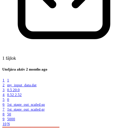
1 fájlok
Utoljára aktív
2 months ago
1
1
2
my_input_data.dat
3
0.5 20.0
4
0.52 2.52
5
0
6
1st_stage_out_scaled.sq
7
1st_stage_out_scaled.gr
8
50
9
5000
10
N