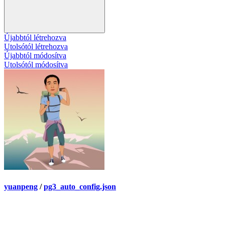
Újabbtól létrehozva
Utolsótól létrehozva
Újabbtól módosítva
Utolsótól módosítva
yuanpeng
/
pg3_auto_config.json