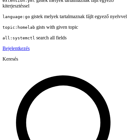
gistek melyek tartalmaznak fájlt egyező
extension:yml
kiterjesztéssel
gistek melyek tartalmaznak fájlt egyező nyelvvel
language:go
gists with given topic
topic:homelab
search all fields
all:systemctl
Bejelentkezés
Keresés